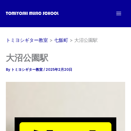
内
容
を
ス
キ
トミヨシギター教室
七飯町
大沼公園駅
ッ
プ
大沼公園駅
By
トミヨシギター教室
/
2025年2月20日