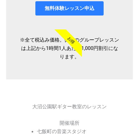
無料体験レッスン申込
お得
※全て税込み価格。弊社のグループレッスン
は上記から1時間1人あたり1,000円割引にな
ります。
大沼公園駅ギター教室のレッスン
開催場所
七飯町の音楽スタジオ