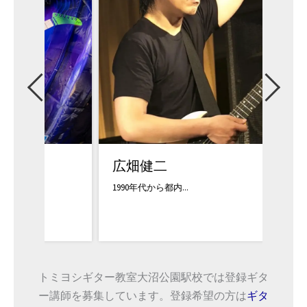
広畑健二
三井
1990年代から都内...
三井和美
トミヨシギター教室大沼公園駅校では登録ギタ
ー講師を募集しています。登録希望の方は
ギタ