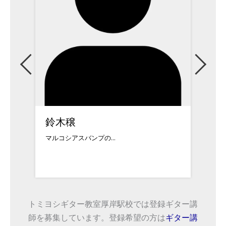
鈴木穣
山田英
マルコシアスバンプの...
1991年生まれ
トミヨシギター教室厚岸駅校では登録ギター講
師を募集しています。登録希望の方は
ギター講