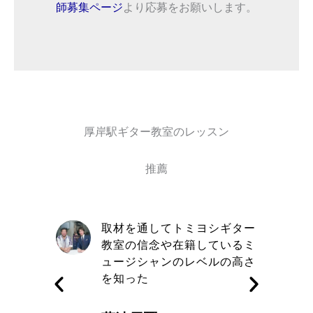
師募集ページ
より応募をお願いします。
厚岸駅ギター教室のレッスン
推薦
自信と責
取材を通してトミヨシギター
きる講師
教室の信念や在籍しているミ
す
ュージシャンのレベルの高さ
を知った