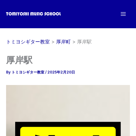
内
容
を
ス
キ
トミヨシギター教室
厚岸町
厚岸駅
ッ
プ
厚岸駅
By
トミヨシギター教室
/
2025年2月20日