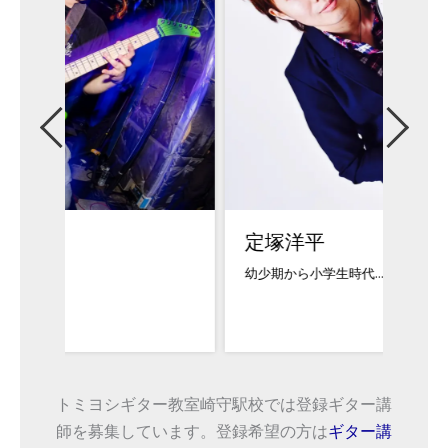
定塚洋平
高井
幼少期から小学生時代...
上京し
トミヨシギター教室崎守駅校では登録ギター講
師を募集しています。登録希望の方は
ギター講