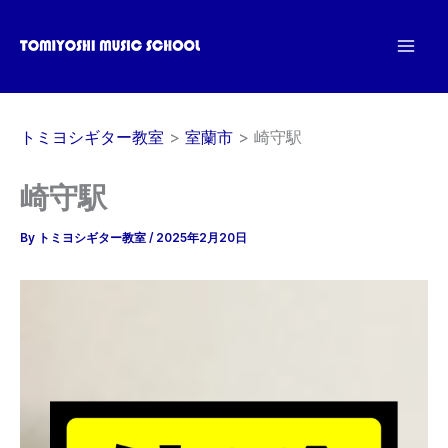
内
容
を
ス
キ
トミヨシギター教室
室蘭市
崎守駅
ッ
プ
崎守駅
By
トミヨシギター教室
/
2025年2月20日