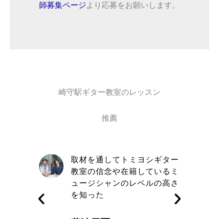
師募集ページ
より応募をお願いします。
崎守駅ギター教室のレッスン
推薦
自信と責
取材を通してトミヨシギター
きる講師
教室の信念や在籍しているミ
す
ュージシャンのレベルの高さ
を知った