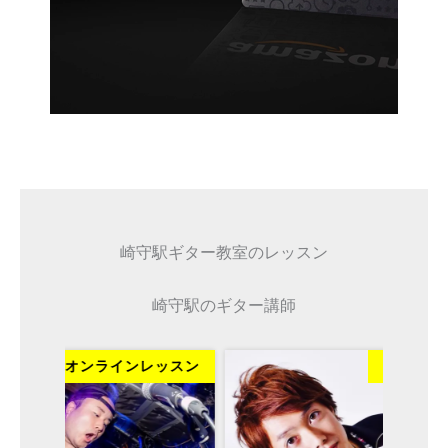
崎守駅ギター教室のレッスン
崎守駅のギター講師
ッスン
オンラインレッスン