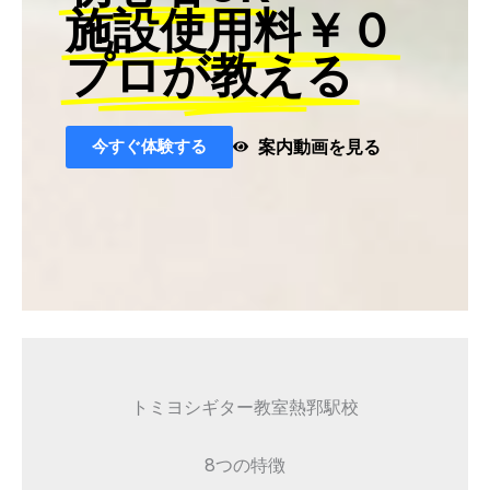
施設使用料￥０
プロが教える
今すぐ体験する
案内動画を見る
トミヨシギター教室熱郛駅校
8つの特徴