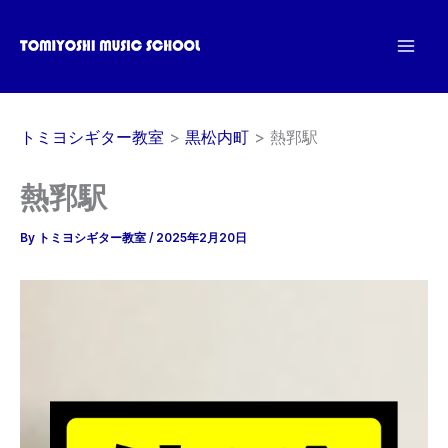
内
容
を
ス
キ
トミヨシギター教室
黒松内町
熱郛駅
ッ
プ
熱郛駅
By
トミヨシギター教室
/
2025年2月20日