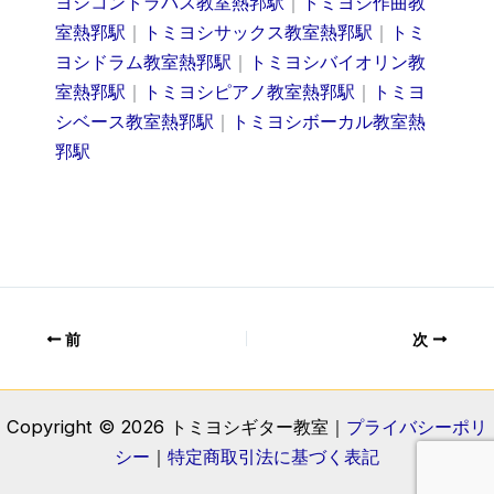
ヨシコントラバス教室熱郛駅
｜
トミヨシ作曲教
室熱郛駅
｜
トミヨシサックス教室熱郛駅
｜
トミ
ヨシドラム教室熱郛駅
｜
トミヨシバイオリン教
室熱郛駅
｜
トミヨシピアノ教室熱郛駅
｜
トミヨ
シベース教室熱郛駅
｜
トミヨシボーカル教室熱
郛駅
前
次
Copyright © 2026 トミヨシギター教室｜
プライバシーポリ
シー
｜
特定商取引法に基づく表記