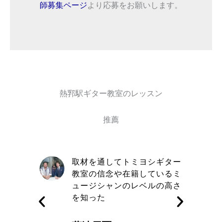
師募集ページ
より応募をお願いします。
熱郛駅ギター教室のレッスン
推薦
自信と責
取材を通してトミヨシギター
きる講師
教室の信念や在籍しているミ
す
ュージシャンのレベルの高さ
を知った