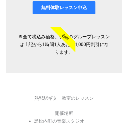
無料体験レッスン申込
お得
※全て税込み価格。弊社のグループレッスン
は上記から1時間1人あたり1,000円割引にな
ります。
熱郛駅ギター教室のレッスン
開催場所
黒松内町の音楽スタジオ