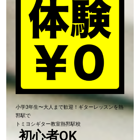
小学3年生〜大人まで歓迎！ギターレッスンを熱
郛駅で
トミヨシギター教室熱郛駅校
初心者OK