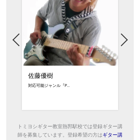
優樹
石井信義
ャンル『P...
福島県出身。中学3年...
トミヨシギター教室熱郛駅校では登録ギター講
師を募集しています。登録希望の方は
ギター講