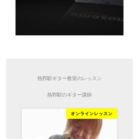
熱郛駅ギター教室のレッスン
熱郛駅のギター講師
オンラインレッスン
オン