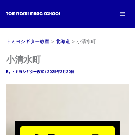
内
容
を
ス
キ
トミヨシギター教室
北海道
小清水町
ッ
プ
小清水町
By
トミヨシギター教室
/
2025年2月20日