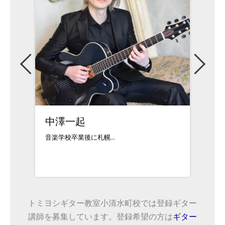
中澤一起
西山
音楽学校卒業後に札幌...
ギタリ
トミヨシギター教室小清水町校では登録ギター
講師を募集しています。登録希望の方は
ギター