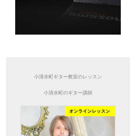
小清水町ギター教室のレッスン
小清水町のギター講師
ッスン
オンラインレッスン