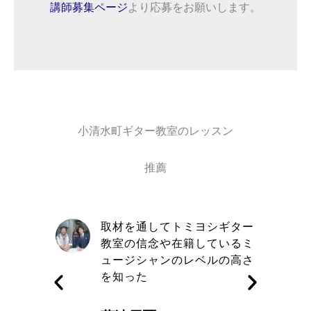
講師募集ページ
より応募をお願いします。
小清水町ギター教室のレッスン
推薦
自信と責
取材を通してトミヨシギター
きる講師
教室の信念や在籍しているミ
す
ュージシャンのレベルの高さ
を知った