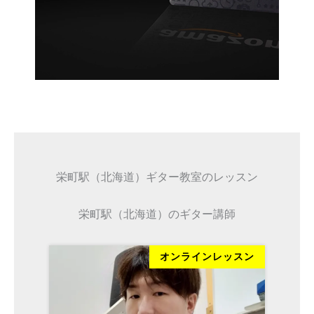
栄町駅（北海道）ギター教室のレッスン
栄町駅（北海道）のギター講師
ッスン
オンラインレッスン