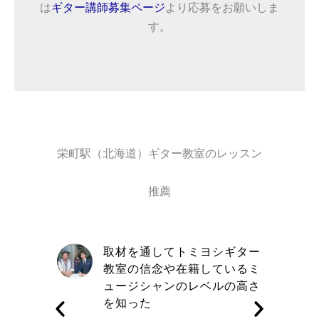
は
ギター講師募集ページ
より応募をお願いしま
す。
栄町駅（北海道）ギター教室のレッスン
推薦
自信と責
取材を通してトミヨシギター
きる講師
教室の信念や在籍しているミ
す
ュージシャンのレベルの高さ
を知った