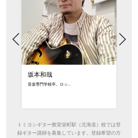
佐々木正治
湯澤
1978年10月8日...
ヒュー
トミヨシギター教室栄町駅（北海道）校では登
録ギター講師を募集しています。登録希望の方