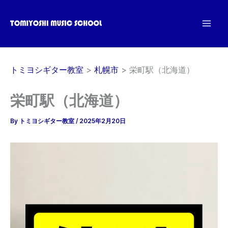
内
容
を
ス
キ
トミヨシギター教室
札幌市
栄町駅（北海道）
ッ
プ
栄町駅（北海道）
By
トミヨシギター教室
/
2025年2月20日