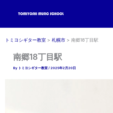
内
容
を
ス
キ
ッ
トミヨシギター教室
札幌市
南郷18丁目駅
プ
南郷18丁目駅
By
トミヨシギター教室
/
2025年2月20日