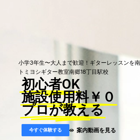
小学3年生〜大人まで歓迎！ギターレッスンを南
トミヨシギター教室南郷18丁目駅校
初心者OK
施設使用料￥０
プロが教える
案内動画を見る
今すぐ体験する