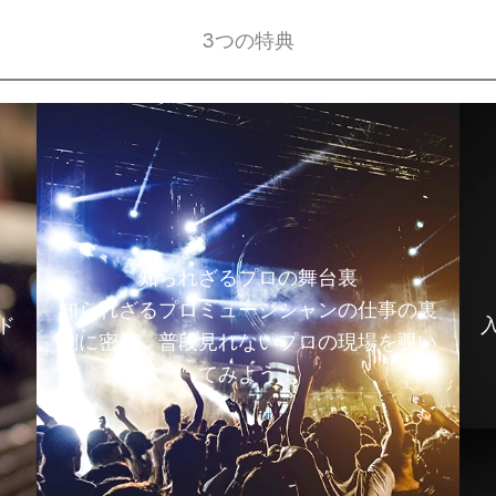
3つの特典
知られざるプロの舞台裏
知られざるプロミュージシャンの仕事の裏
ド
側に密着。普段見れないプロの現場を覗い
てみよう！