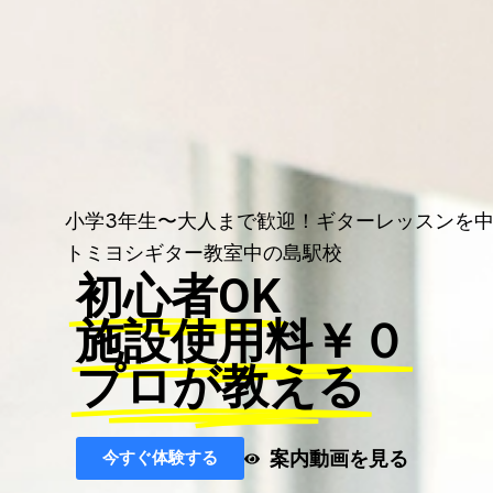
小学3年生〜大人まで歓迎！ギターレッスンを
トミヨシギター教室中の島駅校
初心者OK
施設使用料￥０
プロが教える
案内動画を見る
今すぐ体験する