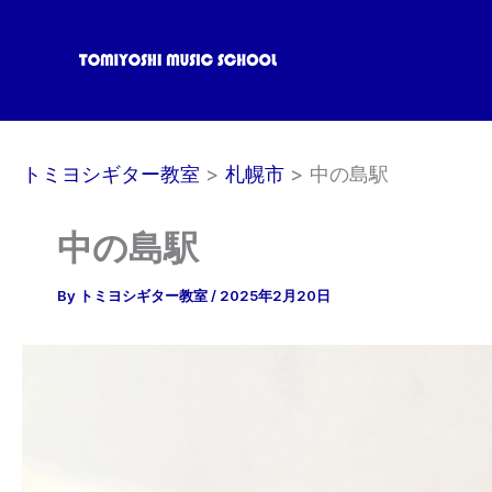
内
容
を
ス
キ
ッ
トミヨシギター教室
札幌市
中の島駅
プ
中の島駅
By
トミヨシギター教室
/
2025年2月20日