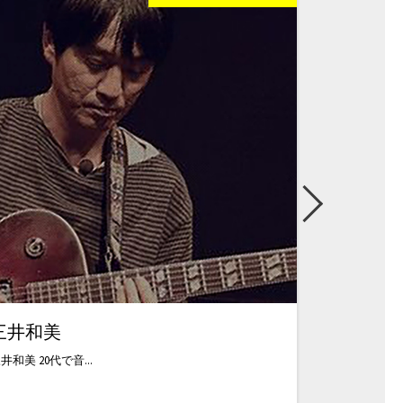
三井和美
西山昌一
井和美 20代で音...
ギタリスト、アレ