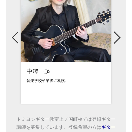
石井信義
湯澤
福島県出身。中学3年...
ヒュー
トミヨシギター教室上ノ国町校では登録ギター
講師を募集しています。登録希望の方は
ギター