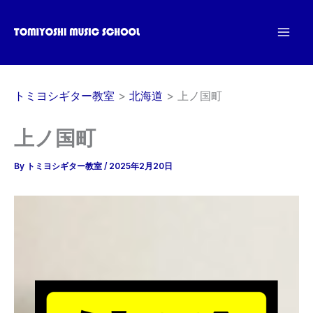
内
容
を
ス
キ
トミヨシギター教室
北海道
上ノ国町
ッ
プ
上ノ国町
By
トミヨシギター教室
/
2025年2月20日