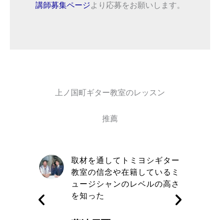
講師募集ページ
より応募をお願いします。
上ノ国町ギター教室のレッスン
推薦
自信と責
取材を通してトミヨシギター
きる講師
教室の信念や在籍しているミ
す
ュージシャンのレベルの高さ
を知った