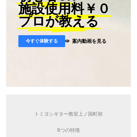
施設使用料￥０
プロが教える
今すぐ体験する
案内動画を見る
トミヨシギター教室上ノ国町校
8つの特徴