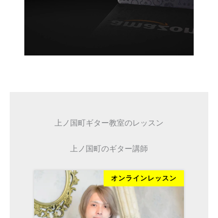
上ノ国町ギター教室のレッスン
上ノ国町のギター講師
ッスン
オンラインレッスン