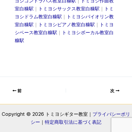
ヨシコントラバス教室白糠駅
｜
トミヨシ作曲教
室白糠駅
｜
トミヨシサックス教室白糠駅
｜
トミ
ヨシドラム教室白糠駅
｜
トミヨシバイオリン教
室白糠駅
｜
トミヨシピアノ教室白糠駅
｜
トミヨ
シベース教室白糠駅
｜
トミヨシボーカル教室白
糠駅
前
次
Copyright © 2026 トミヨシギター教室｜
プライバシーポリ
シー
｜
特定商取引法に基づく表記