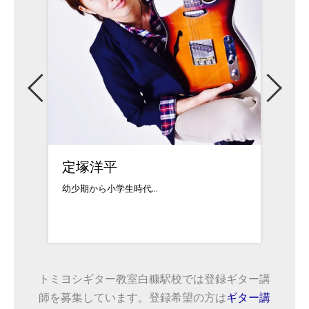
定塚洋平
広畑
幼少期から小学生時代...
1990
トミヨシギター教室白糠駅校では登録ギター講
師を募集しています。登録希望の方は
ギター講