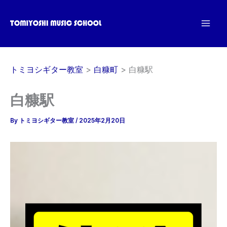
内
容
を
ス
キ
トミヨシギター教室
白糠町
白糠駅
ッ
プ
白糠駅
By
トミヨシギター教室
/
2025年2月20日