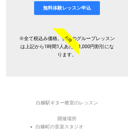
無料体験レッスン申込
お得
※全て税込み価格。弊社のグループレッスン
は上記から1時間1人あたり1,000円割引にな
ります。
白糠駅ギター教室のレッスン
開催場所
白糠町の音楽スタジオ