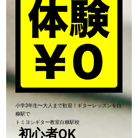
小学3年生〜大人まで歓迎！ギターレッスンを白
糠駅で
トミヨシギター教室白糠駅校
初心者OK