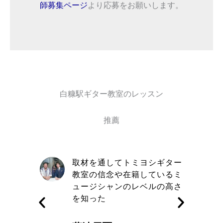
師募集ページ
より応募をお願いします。
白糠駅ギター教室のレッスン
推薦
自信と責
取材を通してトミヨシギター
きる講師
教室の信念や在籍しているミ
す
ュージシャンのレベルの高さ
を知った