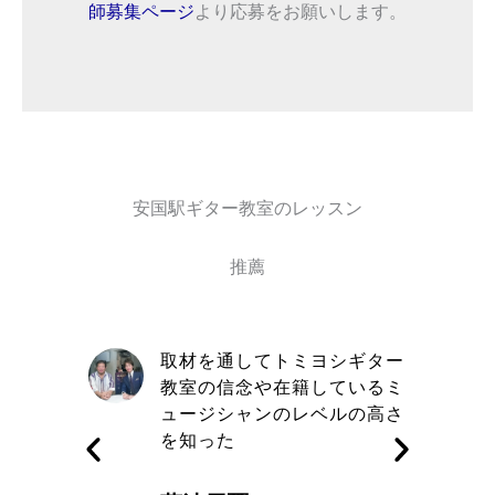
師募集ページ
より応募をお願いします。
安国駅ギター教室のレッスン
推薦
自信と責
取材を通してトミヨシギター
きる講師
教室の信念や在籍しているミ
す
ュージシャンのレベルの高さ
を知った