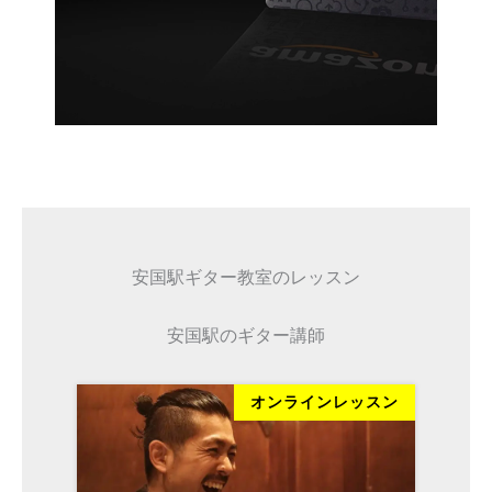
安国駅ギター教室のレッスン
安国駅のギター講師
ッスン
オンラインレッスン