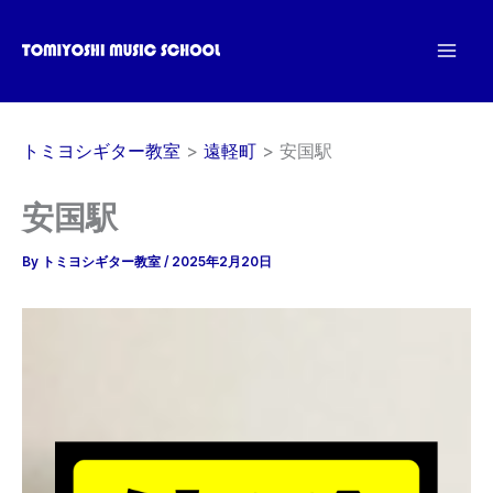
内
容
を
ス
キ
トミヨシギター教室
遠軽町
安国駅
ッ
プ
安国駅
By
トミヨシギター教室
/
2025年2月20日