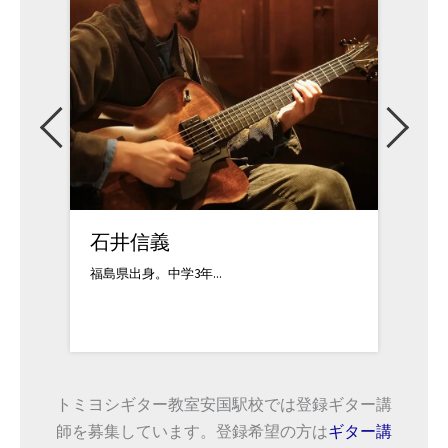
石井信義
佐藤
福島県出身。中学3年...
対応可
トミヨシギター教室安国駅校では登録ギター講
師を募集しています。登録希望の方は
ギター講