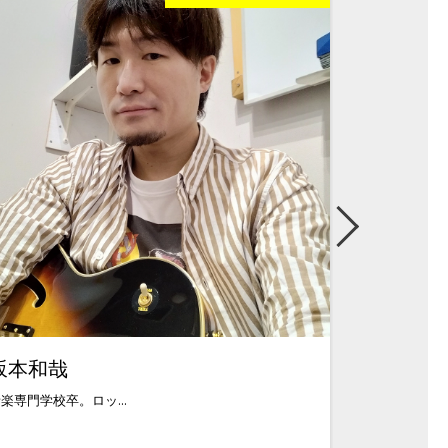
坂本和哉
宮本憲
楽専門学校卒。ロッ...
ロック、ポップス