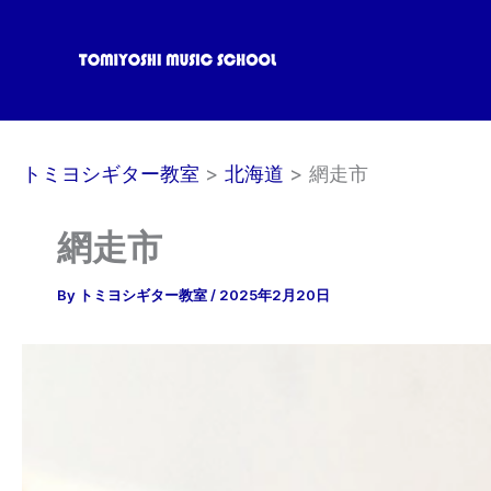
内
容
を
ス
キ
ッ
トミヨシギター教室
北海道
網走市
プ
網走市
By
トミヨシギター教室
/
2025年2月20日