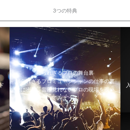
3つの特典
知られざるプロの舞台裏
知られざるプロミュージシャンの仕事の裏
ド
側に密着。普段見れないプロの現場を覗い
てみよう！