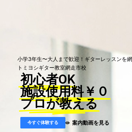
小学3年生〜大人まで歓迎！ギターレッスンを
トミヨシギター教室網走市校
初心者OK
施設使用料￥０
プロが教える
案内動画を見る
今すぐ体験する