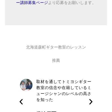
ー講師募集ページ
より応募をお願いします。
北海道森町ギター教室のレッスン
推薦
自信と責
取材を通してトミヨシギター
きる講師
教室の信念や在籍しているミ
す
ュージシャンのレベルの高さ
を知った