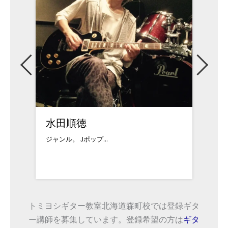
水田順徳
定塚
ジャンル。 Jポップ...
幼少期
トミヨシギター教室北海道森町校では登録ギタ
ー講師を募集しています。登録希望の方は
ギタ