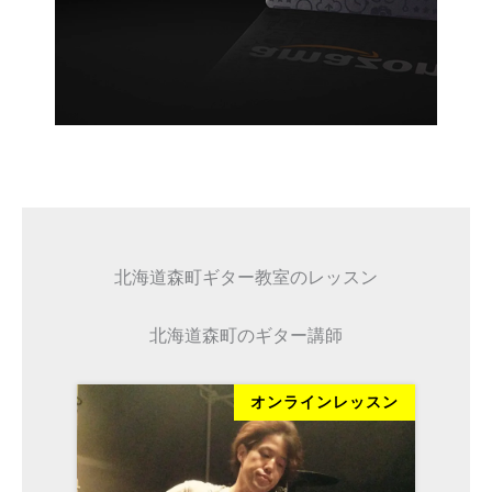
北海道森町ギター教室のレッスン
北海道森町のギター講師
ッスン
オンラインレッスン