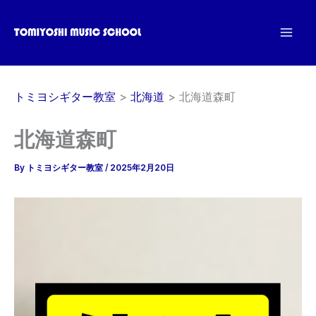
内
容
を
ス
キ
トミヨシギター教室
北海道
北海道森町
ッ
プ
北海道森町
By
トミヨシギター教室
/
2025年2月20日