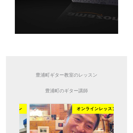
豊浦町ギター教室のレッスン
豊浦町のギター講師
ッスン
オンラインレッスン