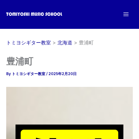
内
容
を
ス
キ
トミヨシギター教室
北海道
豊浦町
ッ
プ
豊浦町
By
トミヨシギター教室
/
2025年2月20日