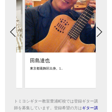
田島達也
小柳
東京都葛飾区出身。1...
ギター、
トミヨシギター教室豊浦町校では登録ギター講
師を募集しています。登録希望の方は
ギター講