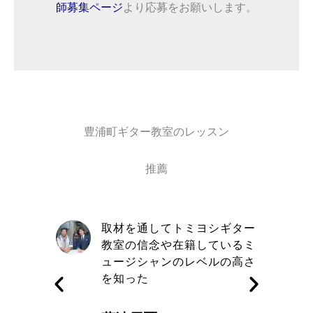
師募集ページ
より応募をお願いします。
豊浦町ギター教室のレッスン
推薦
自信と責
取材を通してトミヨシギター
きる講師
教室の信念や在籍しているミ
す
ュージシャンのレベルの高さ
を知った