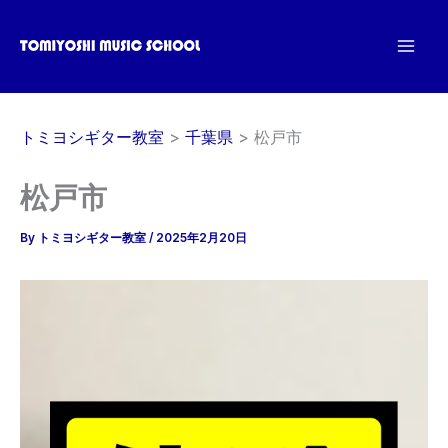
内
容
を
ス
キ
トミヨシギター教室
千葉県
松戸市
ッ
プ
松戸市
By
トミヨシギター教室
/
2025年2月20日