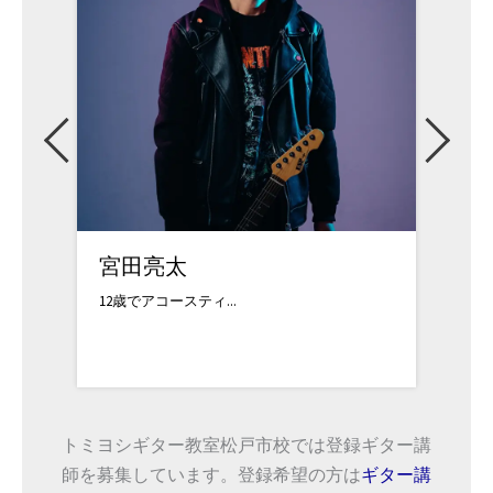
澤野裕基
宮本
中学1年生の頃からギ...
ロック
トミヨシギター教室松戸市校では登録ギター講
師を募集しています。登録希望の方は
ギター講