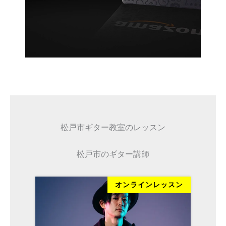
松戸市ギター教室のレッスン
松戸市のギター講師
ッスン
オンラインレッスン