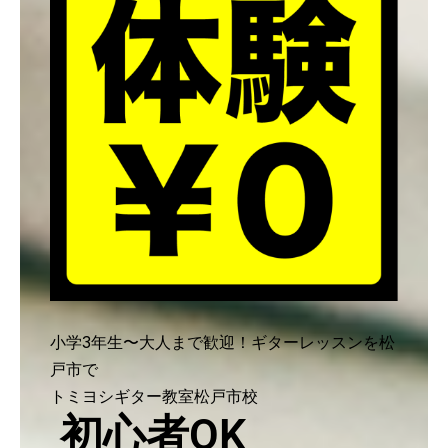
小学3年生〜大人まで歓迎！ギターレッスンを松
戸市で
トミヨシギター教室松戸市校
初心者OK