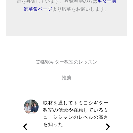
師を募集しています。登録希望の方は
ギター講
師募集ページ
より応募をお願いします。
笠幡駅ギター教室のレッスン
推薦
自信と責
取材を通してトミヨシギター
きる講師
教室の信念や在籍しているミ
す
ュージシャンのレベルの高さ
を知った