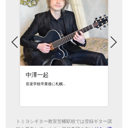
山田英希
1991年生まれ、大...
8
トミヨシギター教室笠幡駅校では登録ギター講