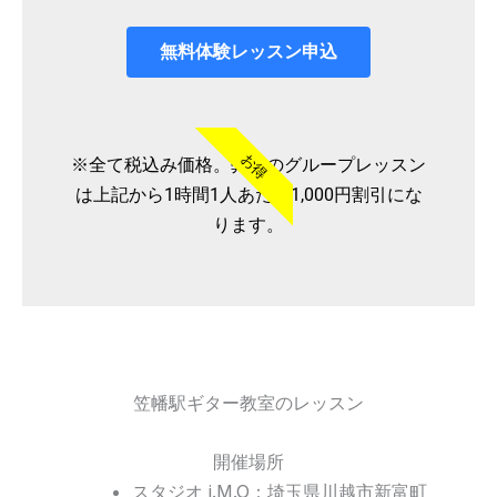
無料体験レッスン申込
お得
※全て税込み価格。弊社のグループレッスン
は上記から1時間1人あたり1,000円割引にな
ります。
笠幡駅ギター教室のレッスン
開催場所
スタジオ i.M.O：埼玉県川越市新富町