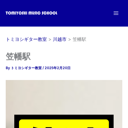
内
容
を
ス
キ
トミヨシギター教室
川越市
笠幡駅
ッ
プ
笠幡駅
By
トミヨシギター教室
/
2025年2月20日