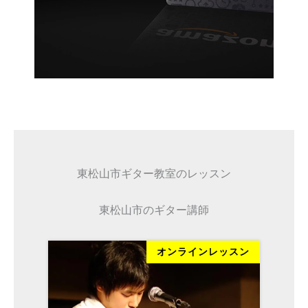
東松山市ギター教室のレッスン
東松山市のギター講師
ッスン
オンラインレッスン