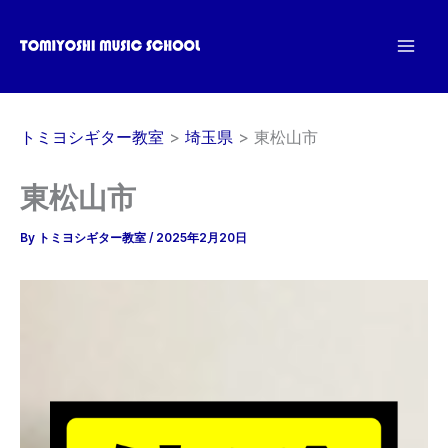
内
容
を
ス
キ
トミヨシギター教室
埼玉県
東松山市
ッ
プ
東松山市
By
トミヨシギター教室
/
2025年2月20日