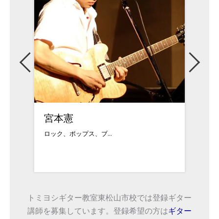
田島達也
石井
東京都葛飾区出身。1...
福島県
トミヨシギター教室東松山市校では登録ギター
講師を募集しています。登録希望の方は
ギター