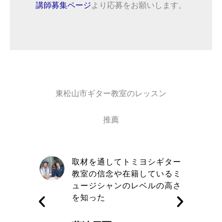
講師募集ページ
より応募をお願いします。
東松山市ギター教室のレッスン
推薦
自信と責
取材を通してトミヨシギター
きる講師
教室の信念や在籍しているミ
す
ュージシャンのレベルの高さ
を知った