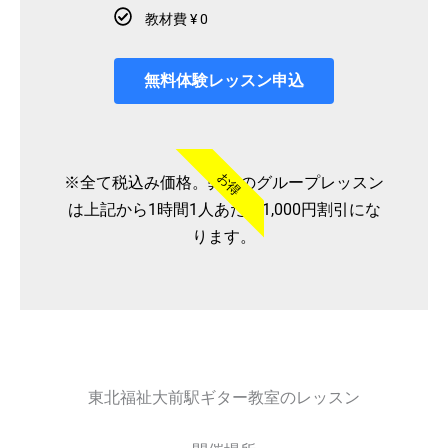
教材費 ¥ 0
無料体験レッスン申込
お得
※全て税込み価格。弊社のグループレッスン
は上記から1時間1人あたり1,000円割引にな
ります。
東北福祉大前駅ギター教室のレッスン