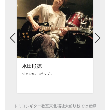
水田順徳
三井和美
ジャンル。 Jポップ...
三井和美 20代で音
トミヨシギター教室東北福祉大前駅校では登録