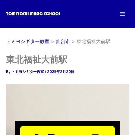
内
容
を
ス
キ
トミヨシギター教室
仙台市
東北福祉大前駅
ッ
プ
東北福祉大前駅
By
トミヨシギター教室
/
2025年2月20日