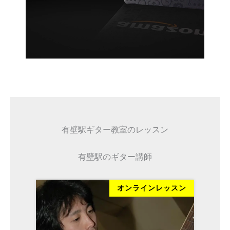
有壁駅ギター教室のレッスン
有壁駅のギター講師
ッスン
オンラインレッスン