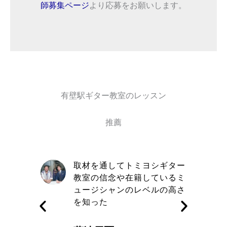
師募集ページ
より応募をお願いします。
有壁駅ギター教室のレッスン
推薦
自信と責
取材を通してトミヨシギター
きる講師
教室の信念や在籍しているミ
す
ュージシャンのレベルの高さ
を知った