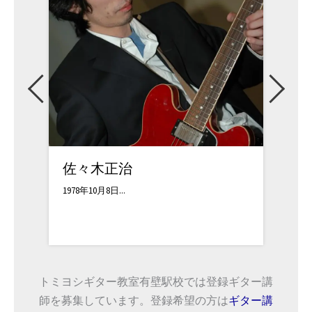
黒田
石井
ロサンゼルスにある ...
福島県
トミヨシギター教室有壁駅校では登録ギター講
師を募集しています。登録希望の方は
ギター講