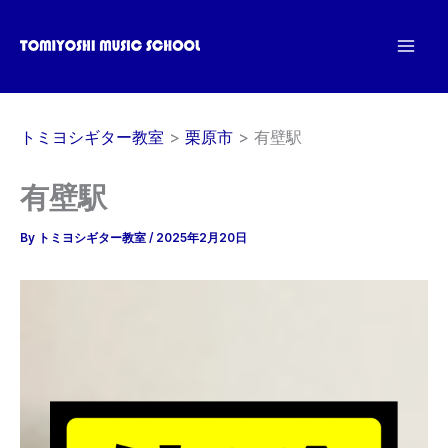
内
容
を
ス
キ
トミヨシギター教室
栗原市
有壁駅
ッ
プ
有壁駅
By
トミヨシギター教室
/
2025年2月20日