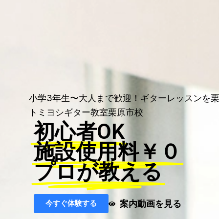
小学3年生〜大人まで歓迎！ギターレッスンを
トミヨシギター教室栗原市校
初心者OK
施設使用料￥０
プロが教える
案内動画を見る
今すぐ体験する