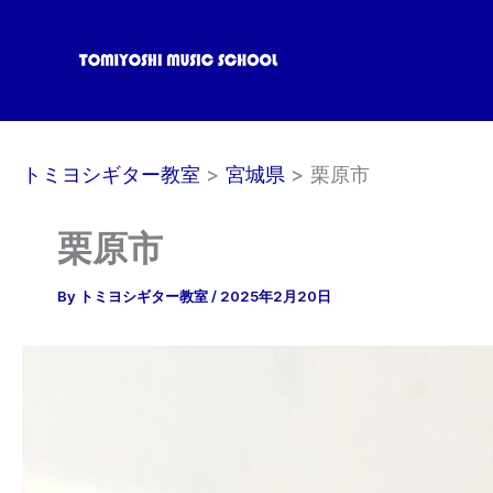
内
容
を
ス
キ
ッ
トミヨシギター教室
宮城県
栗原市
プ
栗原市
By
トミヨシギター教室
/
2025年2月20日