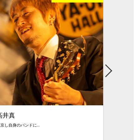
高井真
田島達也
京し自身のバンドに...
東京都葛飾区出身