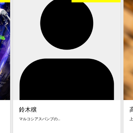
鈴木穣
マルコシアスバンプの...
上