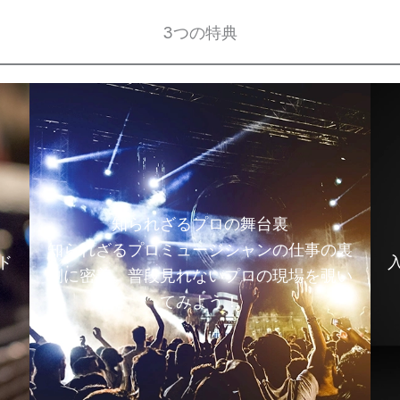
3つの特典
知られざるプロの舞台裏
知られざるプロミュージシャンの仕事の裏
ド
側に密着。普段見れないプロの現場を覗い
てみよう！