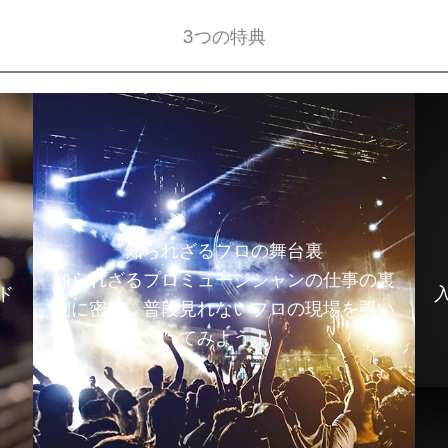
3つの特典
知られざるプロの舞台裏
知られざるプロミュージシャンの仕事の裏
ド
側に密着。普段見れないプロの現場を覗い
てみよう！