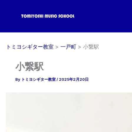
内
容
を
ス
キ
ッ
トミヨシギター教室
一戸町
小繋駅
プ
小繋駅
By
トミヨシギター教室
/
2025年2月20日