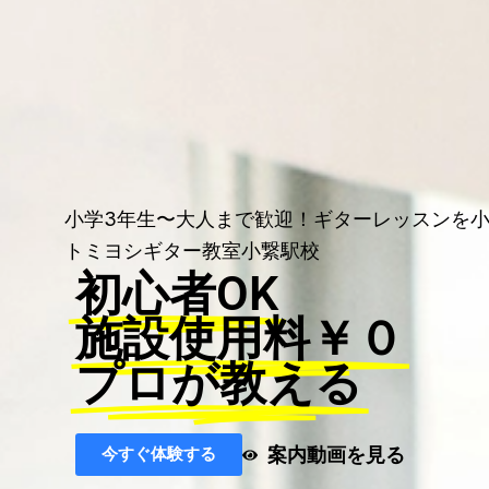
小学3年生〜大人まで歓迎！ギターレッスンを
トミヨシギター教室小繋駅校
初心者OK
施設使用料￥０
プロが教える
案内動画を見る
今すぐ体験する