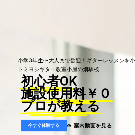
小学3年生〜大人まで歓迎！ギターレッスンを
トミヨシギター教室小屋の畑駅校
初心者OK
施設使用料￥０
プロが教える
案内動画を見る
今すぐ体験する