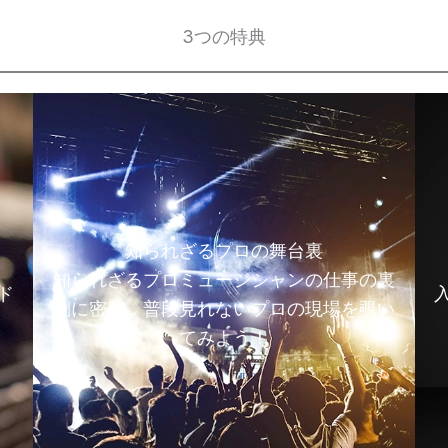
3つの特典
知られざるプロの舞台裏
知られざるプロミュージシャンの仕事の裏
ド
側に密着。普段見れないプロの現場を覗い
てみよう！