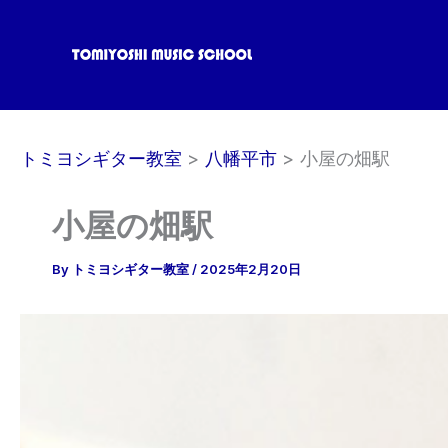
内
容
を
ス
キ
ッ
トミヨシギター教室
八幡平市
小屋の畑駅
プ
小屋の畑駅
By
トミヨシギター教室
/
2025年2月20日