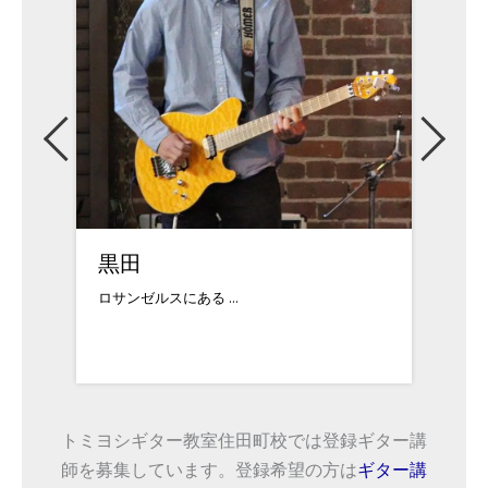
黒田
定塚
ロサンゼルスにある ...
幼少期
トミヨシギター教室住田町校では登録ギター講
師を募集しています。登録希望の方は
ギター講