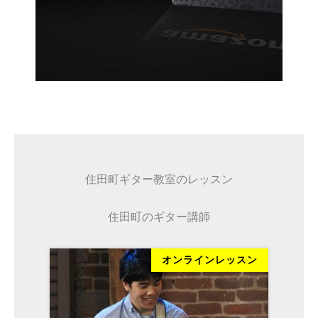
住田町ギター教室のレッスン
住田町のギター講師
ッスン
オンラインレッスン