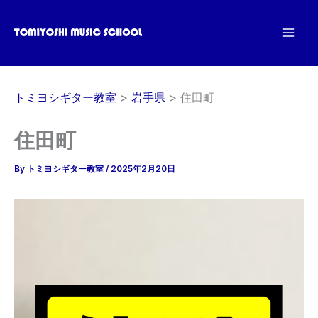
内
容
を
ス
キ
トミヨシギター教室
岩手県
住田町
ッ
プ
住田町
By
トミヨシギター教室
/
2025年2月20日