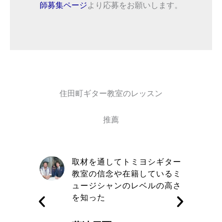
師募集ページ
より応募をお願いします。
住田町ギター教室のレッスン
推薦
自信と責
取材を通してトミヨシギター
きる講師
教室の信念や在籍しているミ
す
ュージシャンのレベルの高さ
を知った