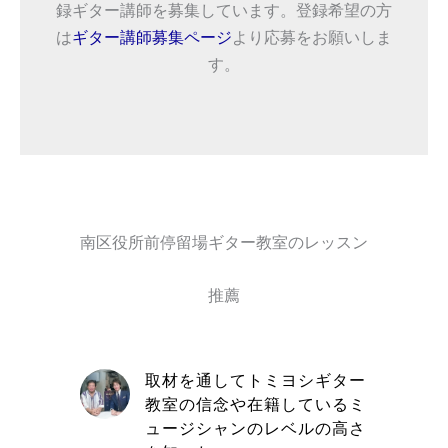
録ギター講師を募集しています。登録希望の方
は
ギター講師募集ページ
より応募をお願いしま
す。
南区役所前停留場ギター教室のレッスン
推薦
自信と責
取材を通してトミヨシギター
きる講師
教室の信念や在籍しているミ
す
ュージシャンのレベルの高さ