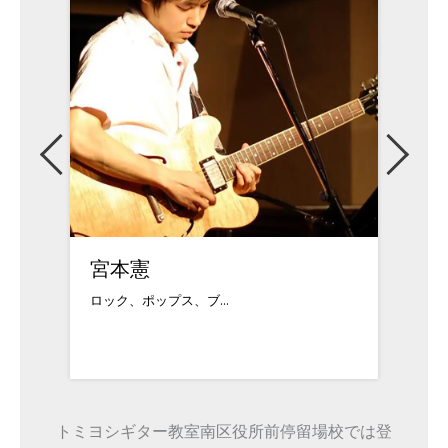
荻野康義
山田
1978年生まれ。奈...
1991
トミヨシギター教室南区役所前停留場校では登