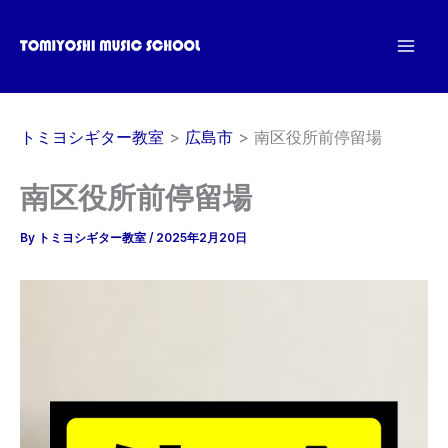
内
容
を
ス
キ
トミヨシギター教室
広島市
南区役所前停留場
ッ
プ
南区役所前停留場
By
トミヨシギター教室
/
2025年2月20日