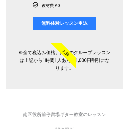
教材費 ¥ 0
無料体験レッスン申込
お得
※全て税込み価格。弊社のグループレッスン
は上記から1時間1人あたり1,000円割引にな
ります。
南区役所前停留場ギター教室のレッスン