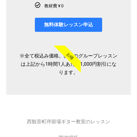
教材費 ¥ 0
無料体験レッスン申込
お得
※全て税込み価格。弊社のグループレッスン
は上記から1時間1人あたり1,000円割引にな
ります。
西観音町停留場ギター教室のレッスン