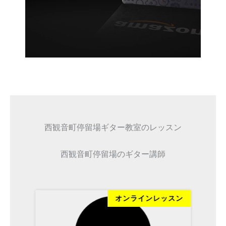
西観音町停留場ギター教室のレッスン
西観音町停留場のギター講師
ッスン
オンラインレッスン