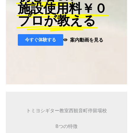
施設使用料￥０
プロが教える
今すぐ体験する
案内動画を見る
トミヨシギター教室西観音町停留場校
8つの特徴