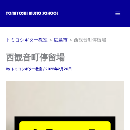
内
容
を
ス
キ
トミヨシギター教室
広島市
西観音町停留場
ッ
プ
西観音町停留場
By
トミヨシギター教室
/
2025年2月20日