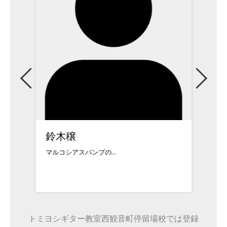
鈴木穣
佐々
マルコシアスバンプの...
1978年
トミヨシギター教室西観音町停留場校では登録