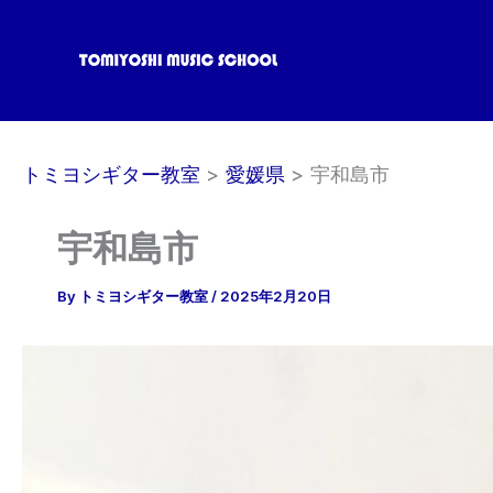
内
容
を
ス
キ
ッ
トミヨシギター教室
愛媛県
宇和島市
プ
宇和島市
By
トミヨシギター教室
/
2025年2月20日