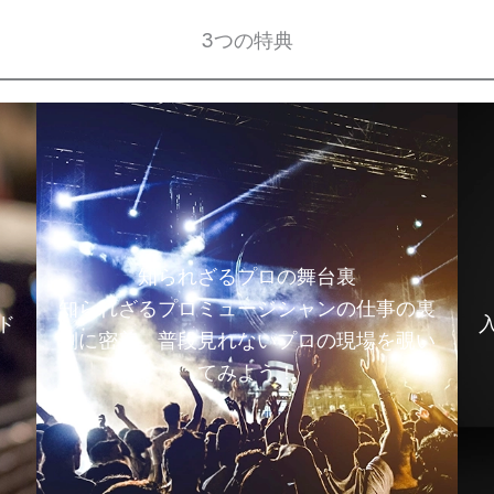
3つの特典
知られざるプロの舞台裏
知られざるプロミュージシャンの仕事の裏
ド
側に密着。普段見れないプロの現場を覗い
てみよう！