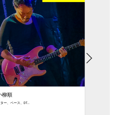
小柳順
山田英希
ター、ベース、DT...
1991年生まれ、大