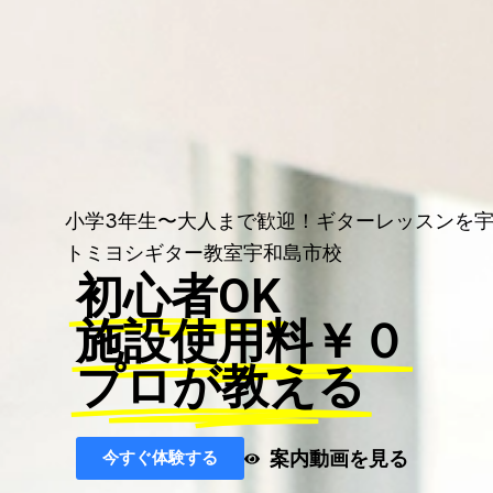
小学3年生〜大人まで歓迎！ギターレッスンを
トミヨシギター教室宇和島市校
初心者OK
施設使用料￥０
プロが教える
案内動画を見る
今すぐ体験する