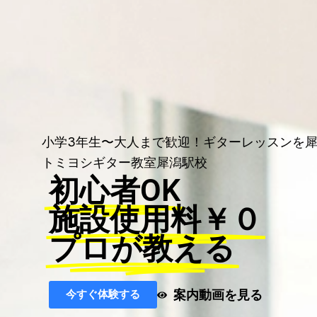
小学3年生〜大人まで歓迎！ギターレッスンを
トミヨシギター教室犀潟駅校
初心者OK
施設使用料￥０
プロが教える
案内動画を見る
今すぐ体験する