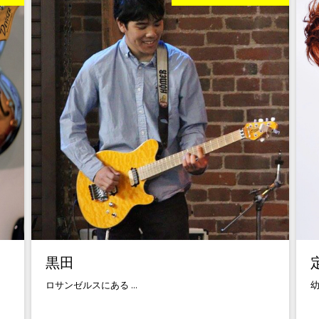
黒田
ロサンゼルスにある ...
幼