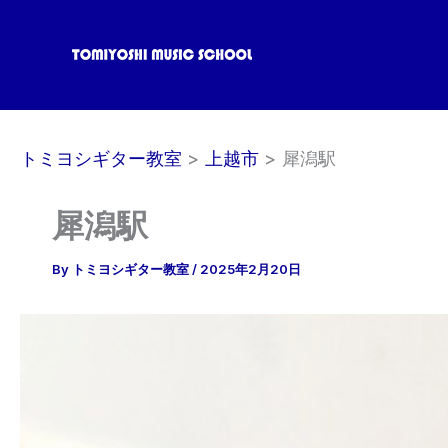
内
容
を
ス
キ
ッ
トミヨシギター教室
上越市
犀潟駅
プ
犀潟駅
By
トミヨシギター教室
/
2025年2月20日