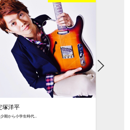
定塚洋平
小柳順
少期から小学生時代...
ギター、ベース、D