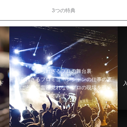
3つの特典
知られざるプロの舞台裏
知られざるプロミュージシャンの仕事の裏
ド
側に密着。普段見れないプロの現場を覗い
てみよう！