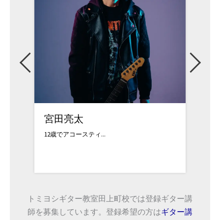
宮田亮太
黒田
12歳でアコースティ...
ロサンゼ
トミヨシギター教室田上町校では登録ギター講
師を募集しています。登録希望の方は
ギター講