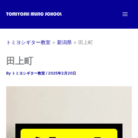
内
容
を
ス
キ
トミヨシギター教室
新潟県
田上町
ッ
プ
田上町
By
トミヨシギター教室
/
2025年2月20日