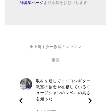
師募集ページ
より応募をお願いします。
田上町ギター教室のレッスン
推薦
自信と責
取材を通してトミヨシギター
きる講師
教室の信念や在籍しているミ
す
ュージシャンのレベルの高さ
を知った