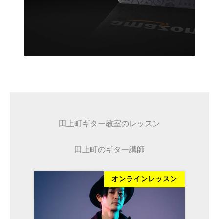
田上町ギター教室のレッスン
田上町のギター講師
ッスン
オンラインレッスン