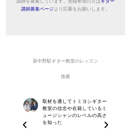
講師を募集しています。登録希望の方は
ギター
講師募集ページ
より応募をお願いします。
新中野駅ギター教室のレッスン
推薦
自信と責
取材を通してトミヨシギター
きる講師
教室の信念や在籍しているミ
す
ュージシャンのレベルの高さ
を知った