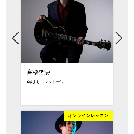
高橋聖史
高井
6歳よりエレクトーン...
上京し
ッスン
オンラインレッスン