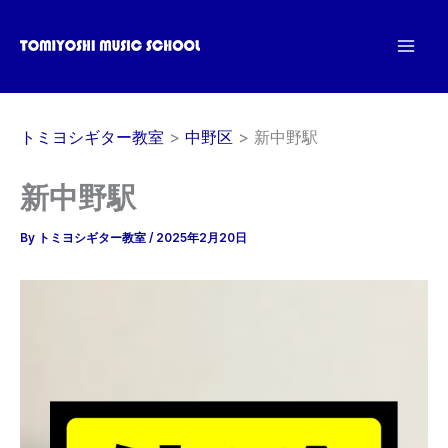
内
容
を
ス
キ
トミヨシギター教室
中野区
新中野駅
ッ
プ
新中野駅
By
トミヨシギター教室
/
2025年2月20日