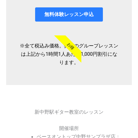
無料体験レッスン申込
お得
※全て税込み価格。弊社のグループレッスン
は上記から1時間1人あたり1,000円割引にな
ります。
新中野駅ギター教室のレッスン
開催場所
ベースオントップ中野サンプラザ店：