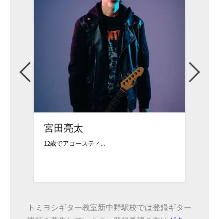
宮田亮太
中澤
12歳でアコースティ...
音楽学
トミヨシギター教室新中野駅校では登録ギター