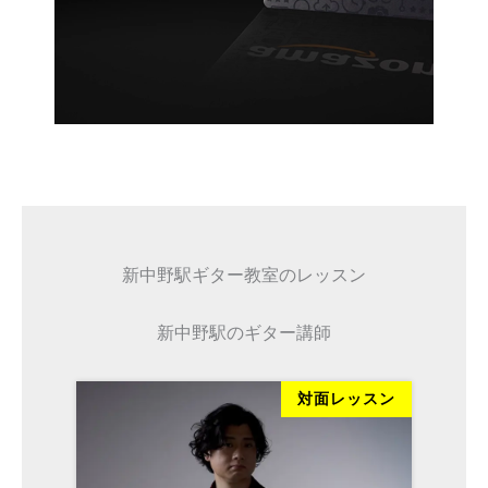
新中野駅ギター教室のレッスン
新中野駅のギター講師
ッスン
対面レッスン