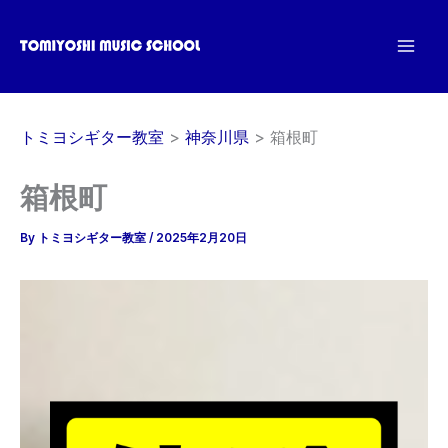
内
容
を
ス
キ
トミヨシギター教室
神奈川県
箱根町
ッ
プ
箱根町
By
トミヨシギター教室
/
2025年2月20日