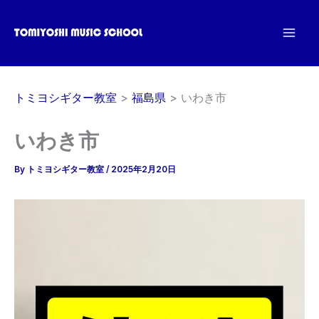
内
容
を
ス
キ
トミヨシギター教室
福島県
いわき市
ッ
プ
いわき市
By
トミヨシギター教室
/
2025年2月20日