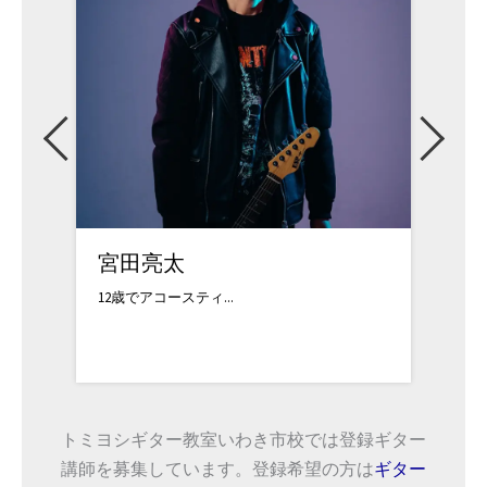
宮田亮太
三井
12歳でアコースティ...
三井和美
トミヨシギター教室いわき市校では登録ギター
講師を募集しています。登録希望の方は
ギター