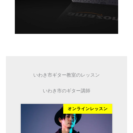
いわき市ギター教室のレッスン
いわき市のギター講師
ッスン
オンラインレッスン