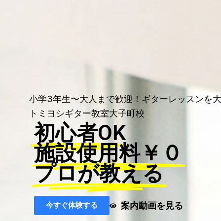
小学3年生〜大人まで歓迎！ギターレッスンを
トミヨシギター教室大子町校
初心者OK
施設使用料￥０
プロが教える
案内動画を見る
今すぐ体験する