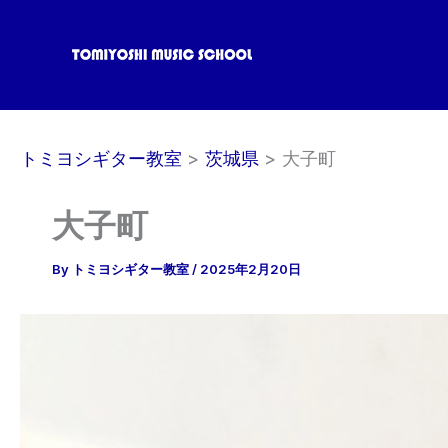
内
容
を
ス
キ
ッ
トミヨシギター教室
茨城県
大子町
プ
大子町
By
トミヨシギター教室
/
2025年2月20日