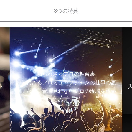
3つの特典
知られざるプロの舞台裏
知られざるプロミュージシャンの仕事の裏
ド
側に密着。普段見れないプロの現場を覗い
てみよう！