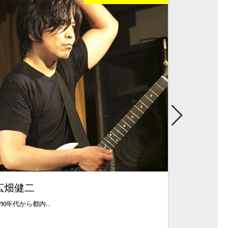
広畑健二
西山昌一
990年代から都内...
ギタリスト、アレ